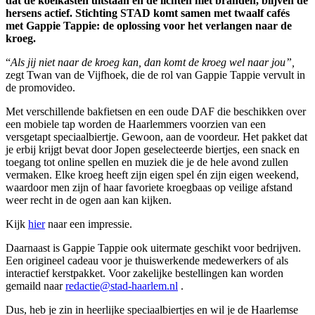
dat de koelkasten uitstaan en de lichten niet branden, blijven de
hersens actief. Stichting STAD komt samen met twaalf cafés
met Gappie Tappie: de oplossing voor het verlangen naar de
kroeg.
“
Als jij niet naar de kroeg kan, dan komt de kroeg wel naar jou”,
zegt Twan van de Vijfhoek, die de rol van Gappie Tappie vervult in
de promovideo.
Met verschillende bakfietsen en een oude DAF die beschikken over
een mobiele tap worden de Haarlemmers voorzien van een
versgetapt speciaalbiertje. Gewoon, aan de voordeur. Het pakket dat
je erbij krijgt bevat door Jopen geselecteerde biertjes, een snack en
toegang tot online spellen en muziek die je de hele avond zullen
vermaken. Elke kroeg heeft zijn eigen spel én zijn eigen weekend,
waardoor men zijn of haar favoriete kroegbaas op veilige afstand
weer recht in de ogen aan kan kijken.
Kijk
hier
naar een impressie.
Daarnaast is Gappie Tappie ook uitermate geschikt voor bedrijven.
Een origineel cadeau voor je thuiswerkende medewerkers of als
interactief kerstpakket. Voor zakelijke bestellingen kan worden
gemaild naar
redactie@stad-haarlem.nl
.
Dus, heb je zin in heerlijke speciaalbiertjes en wil je de Haarlemse