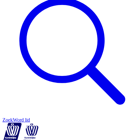
Zoek
Word lid