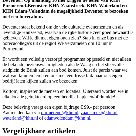
Deventer! Op maandag 16 mei krijgen de leden van KHN
Purmerend-Beemster, KHN Zaanstreek, KHN Waterland en
KHN Edam-Volendam de mogelijkheid Deventer te bezoeken
met een horecatour.
Deventer staat bekend om de vele culturele evenementen en als
levendige Hanzestad, waarvan de rijke historie zeer goed bewaard is
gebleven. Wil je dit met eigen ogen zien? Stap in onze bus met de
horecacollega’s uit de regio! We verzamelen om 10 uur in
Purmerend.
Er wordt een volledig verzorgd programma opgesteld en niet alleen
de bekende bezienswaardigheden als de Waag en het sfeervolle
stadplein de Brink zullen aan bod komen. Juist de parels waar we
wat van kunnen leren en ons met een frisse blik naar ons eigen
bedrijf laten kijken zullen we bezoeken.
Kortom, inspirerende mensen en locaties! Uiteraard worden we in
elke locatie getrakteerd op een heerlijk hapje en/of drankje!
Deze beleving vraagt een eigen bijdrage € 99,- per persoon.
Aanmelden kan via
purmerend@khn.nl
,
zaanstreek@khn.nl
,
waterland@khn.nl
of
edamvolendam@khn.nl
.
Vergelijkbare artikelen