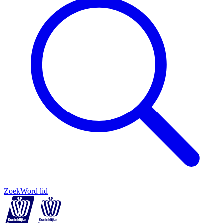
Zoek
Word lid