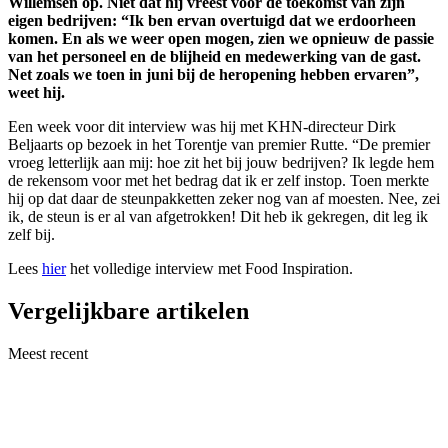
Willemsen op. Niet dat hij vreest voor de toekomst van zijn
eigen bedrijven: “Ik ben ervan overtuigd dat we erdoorheen
komen. En als we weer open mogen, zien we opnieuw de passie
van het personeel en de blijheid en medewerking van de gast.
Net zoals we toen in juni bij de heropening hebben ervaren”,
weet hij.
Een week voor dit interview was hij met KHN-directeur Dirk
Beljaarts op bezoek in het Torentje van premier Rutte. “De premier
vroeg letterlijk aan mij: hoe zit het bij jouw bedrijven? Ik legde hem
de rekensom voor met het bedrag dat ik er zelf instop. Toen merkte
hij op dat daar de steunpakketten zeker nog van af moesten. Nee, zei
ik, de steun is er al van afgetrokken! Dit heb ik gekregen, dit leg ik
zelf bij.
Lees
hier
het volledige interview met Food Inspiration.
Vergelijkbare artikelen
Meest recent