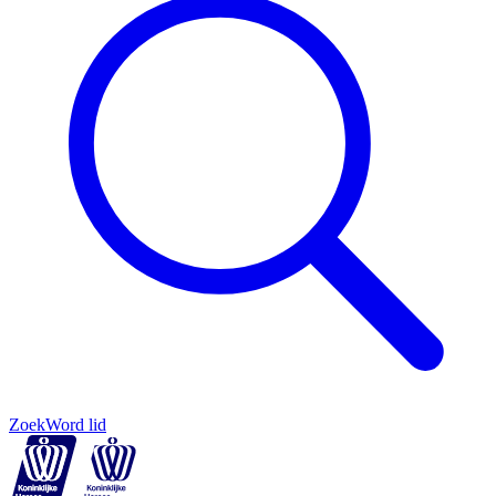
Zoek
Word lid