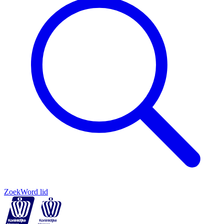
Zoek
Word lid