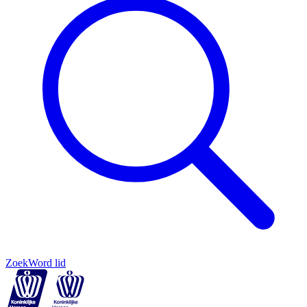
Zoek
Word lid