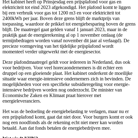
Het kabinet heeft op Prinsjesdag een prijsplafond voor gas en
elektriciteit tot eind 2023 afgekondigd. Het plafond komt te liggen
bij een verbruik voor gas tot 1200 m3 en voor elektriciteit tot
2400kWh per jaar. Boven deze grens blijft de marktprijs van
toepassing, waardoor de prikkel tot energiebesparing boven de grens
blijft. De maatregel gaat gelden vanaf 1 januari 2023, maar in de
praktijk gaat de energierekening al op 1 november omlaag (de
termijnbedragen worden vanaf november dit jaar al verlaagd). De
precieze vormgeving van het tijdelijke prijsplafond wordt
momenteel verder uitgewerkt met de energiesector.
Deze plafondmaatregel geldt voor iedereen in Nederland, dus ook
voor bedrijven. Voor veel horecaondernemers is dit echter een
druppel op een gloeiende plaat. Het kabinet onderkent de moeilijke
situatie waar energie-intensieve ondernemers zich in bevinden. De
mogelijkheden voor een specifieke subsidieregeling voor energie-
intensieve bedrijven worden nog onderzocht. De minister van
Economische Zaken en Klimaat praat hierover met
energieleveranciers.
Het was de bedoeling de energiebelasting te verlagen, maar nu er
een prijsplafond komt, gaat dat niet door. Voor burgers komt er ook
nog een noodfonds als de rekening echt niet meer kan worden
betaald. Aan dat fonds betalen de energiebedrijven mee.