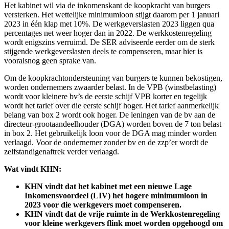
Het kabinet wil via de inkomenskant de koopkracht van burgers
versterken. Het wettelijke minimumloon stijgt daarom per 1 januari
2023 in één klap met 10%. De werkgeverslasten 2023 liggen qua
percentages net weer hoger dan in 2022. De werkkostenregeling
wordt enigszins verruimd. De SER adviseerde eerder om de sterk
stijgende werkgeverslasten deels te compenseren, maar hier is
vooralsnog geen sprake van.
Om de koopkrachtondersteuning van burgers te kunnen bekostigen,
worden ondernemers zwaarder belast. In de VPB (winstbelasting)
wordt voor kleinere bv’s de eerste schijf VPB korter en tegelijk
wordt het tarief over die eerste schijf hoger. Het tarief aanmerkelijk
belang van box 2 wordt ook hoger. De leningen van de bv aan de
directeur-grootaandeelhouder (DGA) worden boven de 7 ton belast
in box 2. Het gebruikelijk loon voor de DGA mag minder worden
verlaagd. Voor de ondernemer zonder bv en de zzp’er wordt de
zelfstandigenaftrek verder verlaagd.
Wat vindt KHN:
KHN vindt dat het kabinet met een nieuwe Lage
Inkomensvoordeel (LIV) het hogere minimumloon in
2023 voor die werkgevers moet compenseren.
KHN vindt dat de vrije ruimte in de Werkkostenregeling
voor kleine werkgevers flink moet worden opgehoogd om