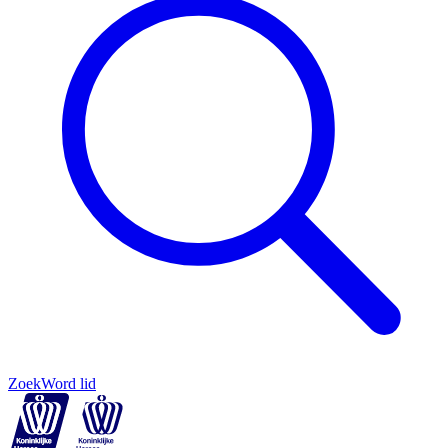
Zoek
Word lid