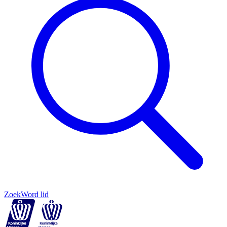
Zoek
Word lid