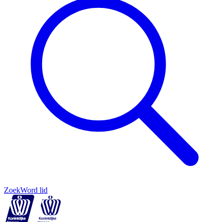
Zoek
Word lid