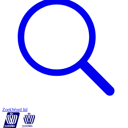
Zoek
Word lid