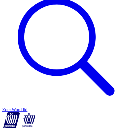
Zoek
Word lid