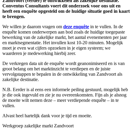
Zandvoort (verder) te ontwikkelen als zakelijke destinatie.
Conventus Consultants voert dit onderzoek voor ons uit en
heeft een enquête opgesteld om de huidige situatie goed in kaart
te brengen.
We willen je daarom vragen om
deze enquête
in te vullen. In de
enquête komen onderwerpen aan bod zoals de huidige toegepaste
bewerking van de zakelijke markt, het aantal evenementen per jaar
en marktsegmentatie. Het invullen kost 10-20 minuten. Mogelijk
moet je even wat cijfers opzoeken in je eigen systeem; we
waarderen je medewerking hierbij zeer.
De verkregen data uit de enquête wordt geanonimiseerd en is van
groot belang om het marktinzicht te verdiepen en de juiste
vervolgstappen te bepalen in de ontwikkeling van Zandvoort als
zakelijke destinatie.
N.B. Eerder is al eens een informele peiling gestuurd, mogelijk heb
je die ook ingevuld en zie je nu overeenkomsten. Fijn als je alsnog
de moeite wilt nemen deze – meer verdiepende enquête – in te
vullen.
Alvast heel hartelijk dank voor je tijd en moeite.
Werkgroep zakelijke markt Zandvoort