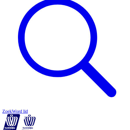
Zoek
Word lid