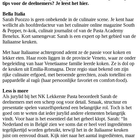
tips voor de deelnemers? Je leest het hier.
Bella Italia
Sarah Puozzo is geen onbekende in de culinaire scene. Je kent haar
wellicht als hoofdredacteur van het culinaire online magazine South
& Pepper, tv-kok, culinair journalist of van de Pasta Academy
Benelux. Kort samengevat: Sarah is een expert op het gebied van de
Italiaanse keuken.
Met haar Italiaanse achtergrond ademt ze de passie voor koken en
lekker eten. Haar roots liggen in de provincie Veneto, waar ze onder
begeleiding van haar Venetiaanse familie leerde koken. Ze is dol op
de keuken uit Emilia-Romagna. Deze regio staat bekend om zijn
rijke culinaire erfgoed, met beroemde gerechten, zoals tortellini en
pappardelle al ragù (haar persoonlijke favoriet en comfort-food).
Less is more
Als jurylid bij het NK Lekkerste Pasta beoordeelt Sarah de
deelnemers met een scherp oog voor detail. Smaak, structuur en
presentatie spelen vanzelfsprekend een belangrijke rol. Toch is het
goed om te weten dat ieder jurylid andere elementen belangrijk
vindt. Voor haar is het essentieel dat het geheel klopt. Sarah: “In
Nederland en in België zien we soms dat er heel veel ingrediënten
tegelijkertijd worden gebruikt, terwijl het in de Italiaanse keuken
juist om eenvoud draait. Kijk niet naar het aantal ingrediënten, maar