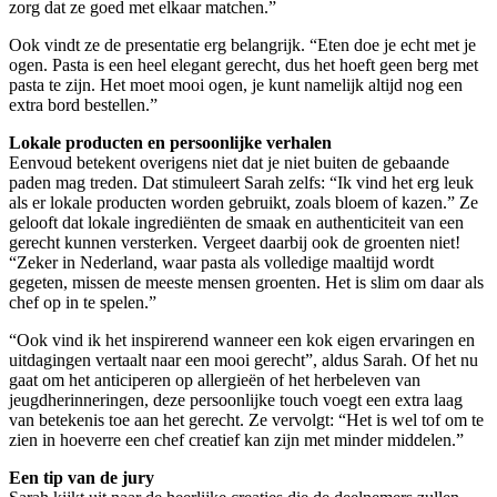
zorg dat ze goed met elkaar matchen.”
Ook vindt ze de presentatie erg belangrijk. “Eten doe je echt met je
ogen. Pasta is een heel elegant gerecht, dus het hoeft geen berg met
pasta te zijn. Het moet mooi ogen, je kunt namelijk altijd nog een
extra bord bestellen.”
Lokale producten en persoonlijke verhalen
Eenvoud betekent overigens niet dat je niet buiten de gebaande
paden mag treden. Dat stimuleert Sarah zelfs: “Ik vind het erg leuk
als er lokale producten worden gebruikt, zoals bloem of kazen.” Ze
gelooft dat lokale ingrediënten de smaak en authenticiteit van een
gerecht kunnen versterken. Vergeet daarbij ook de groenten niet!
“Zeker in Nederland, waar pasta als volledige maaltijd wordt
gegeten, missen de meeste mensen groenten. Het is slim om daar als
chef op in te spelen.”
“Ook vind ik het inspirerend wanneer een kok eigen ervaringen en
uitdagingen vertaalt naar een mooi gerecht”, aldus Sarah. Of het nu
gaat om het anticiperen op allergieën of het herbeleven van
jeugdherinneringen, deze persoonlijke touch voegt een extra laag
van betekenis toe aan het gerecht. Ze vervolgt: “Het is wel tof om te
zien in hoeverre een chef creatief kan zijn met minder middelen.”
Een tip van de jury