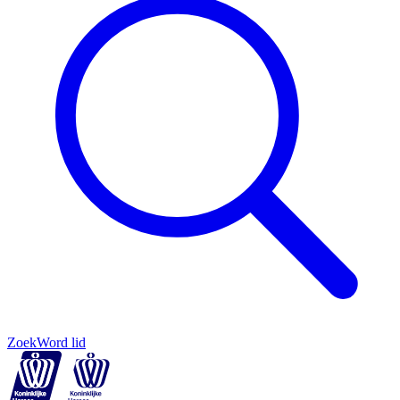
Zoek
Word lid