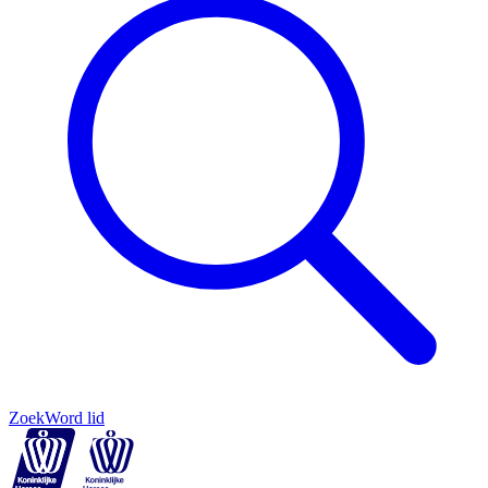
Zoek
Word lid