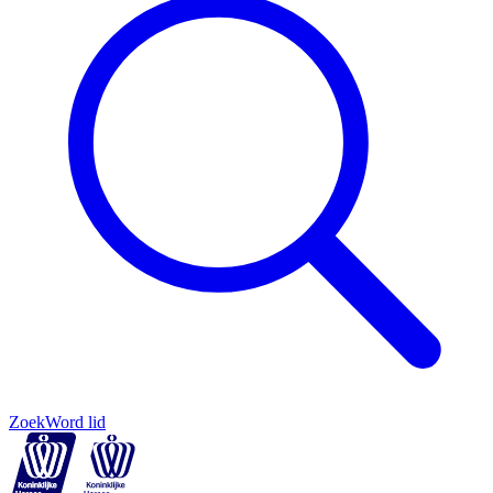
Zoek
Word lid