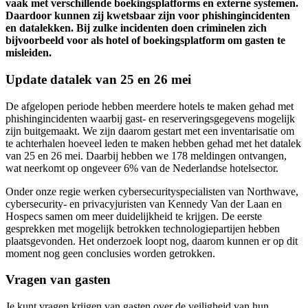
vaak met verschillende boekingsplatforms en externe systemen.
Daardoor kunnen zij kwetsbaar zijn voor phishingincidenten
en datalekken. Bij zulke incidenten doen criminelen zich
bijvoorbeeld voor als hotel of boekingsplatform om gasten te
misleiden.
Update datalek van 25 en 26 mei
De afgelopen periode hebben meerdere hotels te maken gehad met
phishingincidenten waarbij gast- en reserveringsgegevens mogelijk
zijn buitgemaakt. We zijn daarom gestart met een inventarisatie om
te achterhalen hoeveel leden te maken hebben gehad met het datalek
van 25 en 26 mei. Daarbij hebben we 178 meldingen ontvangen,
wat neerkomt op ongeveer 6% van de Nederlandse hotelsector.
Onder onze regie werken cybersecurityspecialisten van Northwave,
cybersecurity- en privacyjuristen van Kennedy Van der Laan en
Hospecs samen om meer duidelijkheid te krijgen. De eerste
gesprekken met mogelijk betrokken technologiepartijen hebben
plaatsgevonden. Het onderzoek loopt nog, daarom kunnen er op dit
moment nog geen conclusies worden getrokken.
Vragen van gasten
Je kunt vragen krijgen van gasten over de veiligheid van hun