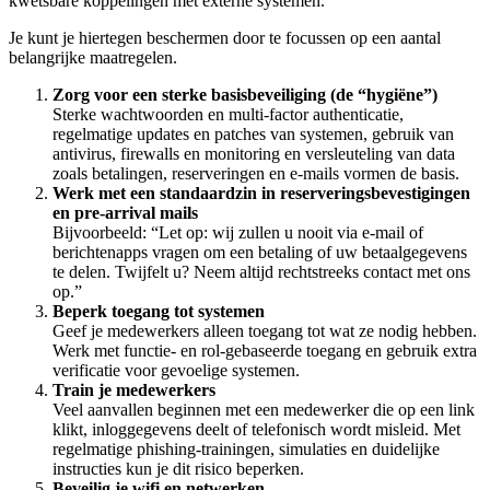
kwetsbare koppelingen met externe systemen.
Je kunt je hiertegen beschermen door te focussen op een aantal
belangrijke maatregelen.
Zorg voor een sterke basisbeveiliging (de “hygiëne”)
Sterke wachtwoorden en multi-factor authenticatie,
regelmatige updates en patches van systemen, gebruik van
antivirus, firewalls en monitoring en versleuteling van data
zoals betalingen, reserveringen en e-mails vormen de basis.
Werk met een standaardzin in reserveringsbevestigingen
en pre-arrival mails
Bijvoorbeeld: “Let op: wij zullen u nooit via e-mail of
berichtenapps vragen om een betaling of uw betaalgegevens
te delen. Twijfelt u? Neem altijd rechtstreeks contact met ons
op.”
Beperk toegang tot systemen
Geef je medewerkers alleen toegang tot wat ze nodig hebben.
Werk met functie- en rol-gebaseerde toegang en gebruik extra
verificatie voor gevoelige systemen.
Train je medewerkers
Veel aanvallen beginnen met een medewerker die op een link
klikt, inloggegevens deelt of telefonisch wordt misleid. Met
regelmatige phishing-trainingen, simulaties en duidelijke
instructies kun je dit risico beperken.
Beveilig je wifi en netwerken