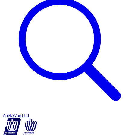
Zoek
Word lid