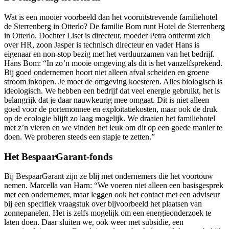
Wat is een mooier voorbeeld dan het vooruitstrevende familiehotel
de Sterrenberg in Otterlo? De familie Bom runt Hotel de Sterrenberg
in Otterlo. Dochter Liset is directeur, moeder Petra ontfermt zich
over HR, zoon Jasper is technisch directeur en vader Hans is
eigenaar en non-stop bezig met het verduurzamen van het bedrijf.
Hans Bom: “In zo’n mooie omgeving als dit is het vanzelfsprekend.
Bij goed ondernemen hoort niet alleen afval scheiden en groene
stroom inkopen. Je moet de omgeving koesteren. Alles biologisch is
ideologisch. We hebben een bedrijf dat veel energie gebruikt, het is
belangrijk dat je daar nauwkeurig mee omgaat. Dit is niet alleen
goed voor de portemonnee en exploitatiekosten, maar ook de druk
op de ecologie blijft zo laag mogelijk. We draaien het familiehotel
met z’n vieren en we vinden het leuk om dit op een goede manier te
doen. We proberen steeds een stapje te zetten.”
Het BespaarGarant-fonds
Bij BespaarGarant zijn ze blij met ondernemers die het voortouw
nemen. Marcella van Harn: “We voeren niet alleen een basisgesprek
met een ondernemer, maar leggen ook het contact met een adviseur
bij een specifiek vraagstuk over bijvoorbeeld het plaatsen van
zonnepanelen. Het is zelfs mogelijk om een energieonderzoek te
laten doen. Daar sluiten we, ook weer met subsidie, een