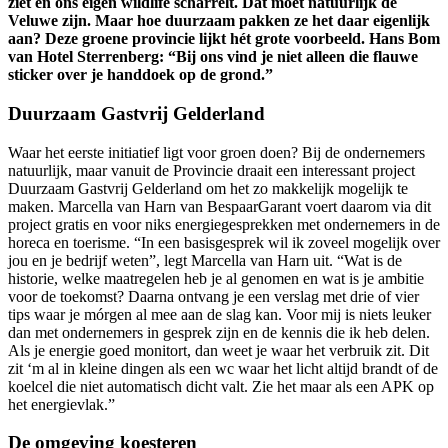
ziet en ons eigen wildlife scharrelt. Dat moet natuurlijk de
Veluwe zijn. Maar hoe duurzaam pakken ze het daar eigenlijk
aan? Deze groene provincie lijkt hét grote voorbeeld. Hans Bom
van Hotel Sterrenberg: “Bij ons vind je niet alleen die flauwe
sticker over je handdoek op de grond.”
Duurzaam Gastvrij Gelderland
Waar het eerste initiatief ligt voor groen doen? Bij de ondernemers
natuurlijk, maar vanuit de Provincie draait een interessant project
Duurzaam Gastvrij Gelderland om het zo makkelijk mogelijk te
maken. Marcella van Harn van BespaarGarant voert daarom via dit
project gratis en voor niks energiegesprekken met ondernemers in de
horeca en toerisme. “In een basisgesprek wil ik zoveel mogelijk over
jou en je bedrijf weten”, legt Marcella van Harn uit. “Wat is de
historie, welke maatregelen heb je al genomen en wat is je ambitie
voor de toekomst? Daarna ontvang je een verslag met drie of vier
tips waar je mórgen al mee aan de slag kan. Voor mij is niets leuker
dan met ondernemers in gesprek zijn en de kennis die ik heb delen.
Als je energie goed monitort, dan weet je waar het verbruik zit. Dit
zit ‘m al in kleine dingen als een wc waar het licht altijd brandt of de
koelcel die niet automatisch dicht valt. Zie het maar als een APK op
het energievlak.”
De omgeving koesteren