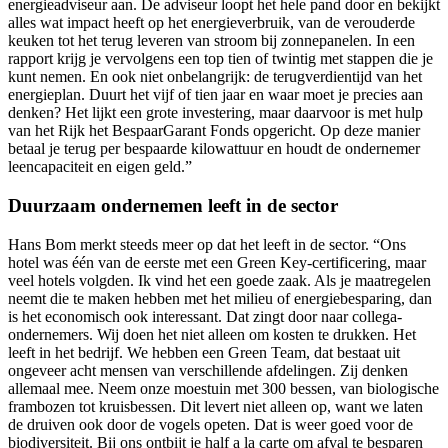
energieadviseur aan. De adviseur loopt het hele pand door en bekijkt
alles wat impact heeft op het energieverbruik, van de verouderde
keuken tot het terug leveren van stroom bij zonnepanelen. In een
rapport krijg je vervolgens een top tien of twintig met stappen die je
kunt nemen. En ook niet onbelangrijk: de terugverdientijd van het
energieplan. Duurt het vijf of tien jaar en waar moet je precies aan
denken? Het lijkt een grote investering, maar daarvoor is met hulp
van het Rijk het BespaarGarant Fonds opgericht. Op deze manier
betaal je terug per bespaarde kilowattuur en houdt de ondernemer
leencapaciteit en eigen geld.”
Duurzaam ondernemen leeft in de sector
Hans Bom merkt steeds meer op dat het leeft in de sector. “Ons
hotel was één van de eerste met een Green Key-certificering, maar
veel hotels volgden. Ik vind het een goede zaak. Als je maatregelen
neemt die te maken hebben met het milieu of energiebesparing, dan
is het economisch ook interessant. Dat zingt door naar collega-
ondernemers. Wij doen het niet alleen om kosten te drukken. Het
leeft in het bedrijf. We hebben een Green Team, dat bestaat uit
ongeveer acht mensen van verschillende afdelingen. Zij denken
allemaal mee. Neem onze moestuin met 300 bessen, van biologische
frambozen tot kruisbessen. Dit levert niet alleen op, want we laten
de druiven ook door de vogels opeten. Dat is weer goed voor de
biodiversiteit. Bij ons ontbijt je half a la carte om afval te besparen