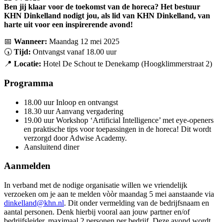
Ben jij klaar voor de toekomst van de horeca? Het bestuur
KHN Dinkelland nodigt jou, als lid van KHN Dinkelland, van
harte uit voor een inspirerende avond!
📅
Wanneer:
Maandag 12 mei 2025
🕠
Tijd:
Ontvangst vanaf 18.00 uur
📍
Locatie:
Hotel De Schout te Denekamp (Hoogklimmerstraat 2)
Programma
18.00 uur Inloop en ontvangst
18.30 uur Aanvang vergadering
19.00 uur Workshop ‘Artificial Intelligence’ met eye-openers
en praktische tips voor toepassingen in de horeca! Dit wordt
verzorgd door Adwise Academy.
Aansluitend diner
Aanmelden
In verband met de nodige organisatie willen we vriendelijk
verzoeken om je aan te melden vòòr maandag 5 mei aanstaande via
dinkelland@khn.nl
. Dit onder vermelding van de bedrijfsnaam en
aantal personen. Denk hierbij vooral aan jouw partner en/of
bedrijfsleider, maximaal 2 personen per bedrijf. Deze avond wordt