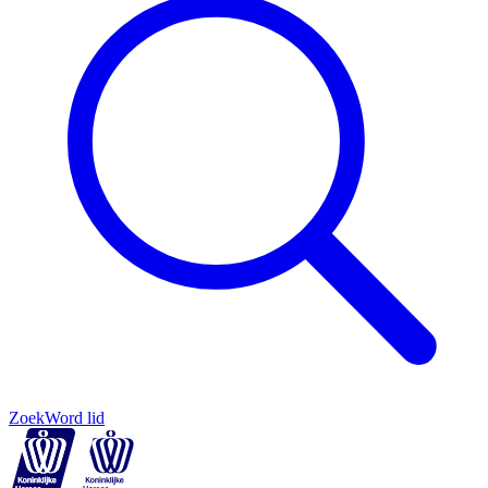
Zoek
Word lid