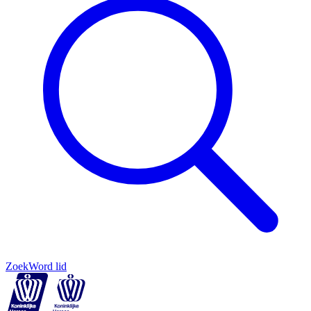
Zoek
Word lid