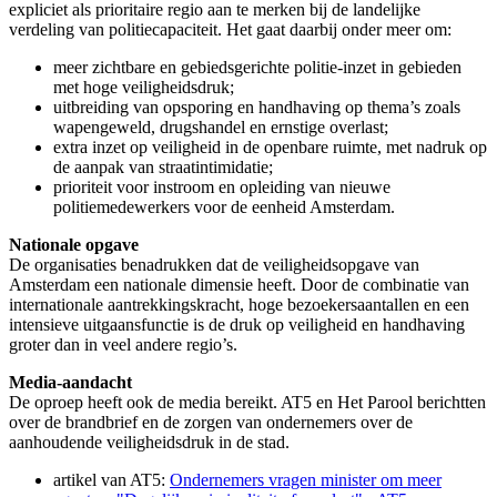
expliciet als prioritaire regio aan te merken bij de landelijke
verdeling van politiecapaciteit. Het gaat daarbij onder meer om:
meer zichtbare en gebiedsgerichte politie-inzet in gebieden
met hoge veiligheidsdruk;
uitbreiding van opsporing en handhaving op thema’s zoals
wapengeweld, drugshandel en ernstige overlast;
extra inzet op veiligheid in de openbare ruimte, met nadruk op
de aanpak van straatintimidatie;
prioriteit voor instroom en opleiding van nieuwe
politiemedewerkers voor de eenheid Amsterdam.
Nationale opgave
De organisaties benadrukken dat de veiligheidsopgave van
Amsterdam een nationale dimensie heeft. Door de combinatie van
internationale aantrekkingskracht, hoge bezoekersaantallen en een
intensieve uitgaansfunctie is de druk op veiligheid en handhaving
groter dan in veel andere regio’s.
Media-aandacht
De oproep heeft ook de media bereikt. AT5 en Het Parool berichtten
over de brandbrief en de zorgen van ondernemers over de
aanhoudende veiligheidsdruk in de stad.
artikel van AT5:
Ondernemers vragen minister om meer