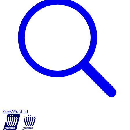
Zoek
Word lid