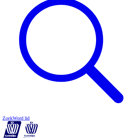
Zoek
Word lid