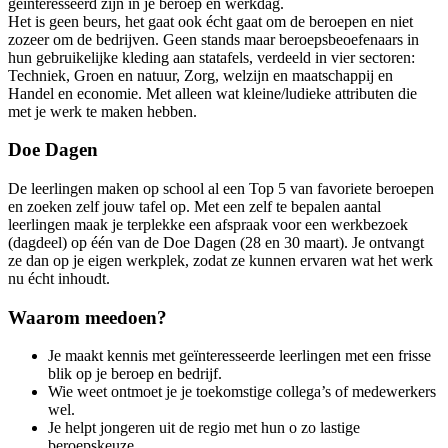
geïnteresseerd zijn in je beroep en werkdag.
Het is geen beurs, het gaat ook écht gaat om de beroepen en niet
zozeer om de bedrijven. Geen stands maar beroepsbeoefenaars in
hun gebruikelijke kleding aan statafels, verdeeld in vier sectoren:
Techniek, Groen en natuur, Zorg, welzijn en maatschappij en
Handel en economie. Met alleen wat kleine/ludieke attributen die
met je werk te maken hebben.
Doe Dagen
De leerlingen maken op school al een Top 5 van favoriete beroepen
en zoeken zelf jouw tafel op. Met een zelf te bepalen aantal
leerlingen maak je terplekke een afspraak voor een werkbezoek
(dagdeel) op één van de Doe Dagen (28 en 30 maart). Je ontvangt
ze dan op je eigen werkplek, zodat ze kunnen ervaren wat het werk
nu écht inhoudt.
Waarom meedoen?
Je maakt kennis met geïnteresseerde leerlingen met een frisse
blik op je beroep en bedrijf.
Wie weet ontmoet je je toekomstige collega’s of medewerkers
wel.
Je helpt jongeren uit de regio met hun o zo lastige
beroepskeuze.