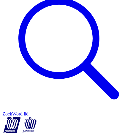
Zoek
Word lid