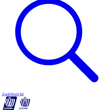
Zoek
Word lid