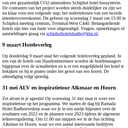
van een gezamenlijk CO2-uitstootloos Schiphol hotel bussysteem.
De contouren van het project worden steeds duidelijker en zijn we
nu klaar voor een volgende stap; het ondertekenen van een tweede
intentieovereenkomst. Dit gebeurt op woensdag 1 maart om 15.00 in
Schiphol meeting centrum, Terminal-West C440. Belangstellende
hotels zijn hier van harte voor uitgenodigd. Vragen, opmerkingen of
aanmeldingen graag via
schipholhotelshuttle@khn.nl
.
9 maart Hoteloverleg
Op donderdag 9 maart staat het volgende hoteloverleg gepland. In
een van de hotels van Haarlemmermeer worden de hotelmanagers
bijgepraat over de actualiteiten en is er een mogelijkheid het hotel te
bekijken en bij te praten onder het genot van een borrel. De
uitnodiging volgt spoedig.
31 mei ALV en inspiratietour Alkmaar en Hoorn
Zet alvast in je agenda! Op woensdag 31 mei staat er weer een
inspiratietour op het programma. We starten de dag bij Ramada
Hotel Badhoevedorp waar we je in een uurtje bijpraten over de
resultaten van 2022 en de plannen voor 2023 tijdens de algemene
ledenvergadering. Om 11.00 uur stappen we in de bus richting
Alkmaar en Hoorn, waar we een aantal interessante bedrijven