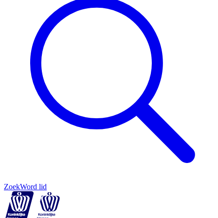
Zoek
Word lid