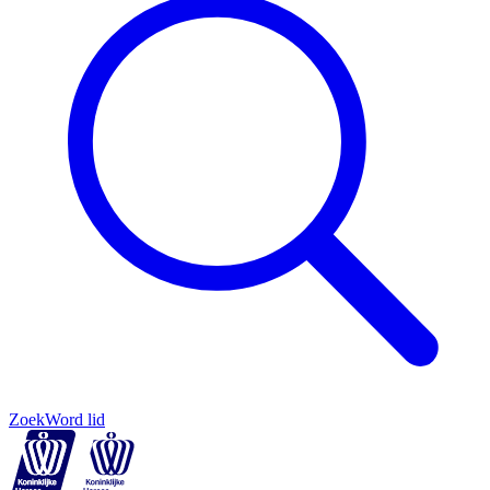
Zoek
Word lid