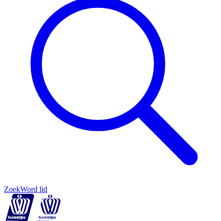
Zoek
Word lid