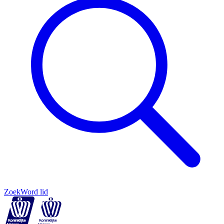
Zoek
Word lid