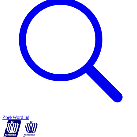
Zoek
Word lid