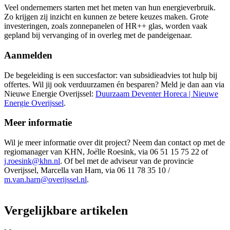
Veel ondernemers starten met het meten van hun energieverbruik.
Zo krijgen zij inzicht en kunnen ze betere keuzes maken. Grote
investeringen, zoals zonnepanelen of HR++ glas, worden vaak
gepland bij vervanging of in overleg met de pandeigenaar.
Aanmelden
De begeleiding is een succesfactor: van subsidieadvies tot hulp bij
offertes. Wil jij ook verduurzamen én besparen? Meld je dan aan via
Nieuwe Energie Overijssel:
Duurzaam Deventer Horeca | Nieuwe
Energie Overijssel
.
Meer informatie
Wil je meer informatie over dit project? Neem dan contact op met de
regiomanager van KHN, Jo
ë
lle Roesink, via 06 51 15 75 22 of
j.roesink@khn.nl
. Of bel met de adviseur van de provincie
Overijssel, Marcella van Harn, via 06 11 78 35 10 /
m.van.harn@overijssel.nl
.
Vergelijkbare artikelen