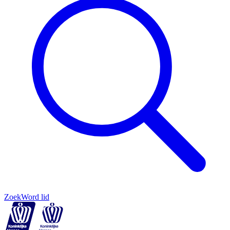
Zoek
Word lid