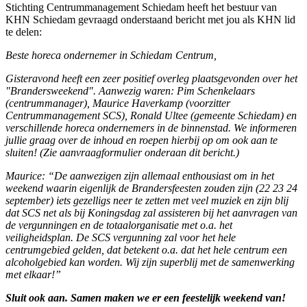
Stichting Centrummanagement Schiedam heeft het bestuur van
KHN Schiedam gevraagd onderstaand bericht met jou als KHN lid
te delen:
Beste horeca ondernemer in Schiedam Centrum,
Gisteravond heeft een zeer positief overleg plaatsgevonden over het
"Brandersweekend". Aanwezig waren: Pim Schenkelaars
(centrummanager), Maurice Haverkamp (voorzitter
Centrummanagement SCS), Ronald Ultee (gemeente Schiedam) en
verschillende horeca ondernemers in de binnenstad. We informeren
jullie graag over de inhoud en roepen hierbij op om ook aan te
sluiten! (Zie aanvraagformulier onderaan dit bericht.)
Maurice: “De aanwezigen zijn allemaal enthousiast om in het
weekend waarin eigenlijk de Brandersfeesten zouden zijn (22 23 24
september) iets gezelligs neer te zetten met veel muziek en zijn blij
dat SCS net als bij Koningsdag zal assisteren bij het aanvragen van
de vergunningen en de totaalorganisatie met o.a. het
veiligheidsplan. De SCS vergunning zal voor het hele
centrumgebied gelden, dat betekent o.a. dat het hele centrum een
alcoholgebied kan worden. Wij zijn superblij met de samenwerking
met elkaar!”
Sluit ook aan. Samen maken we er een feestelijk weekend van!