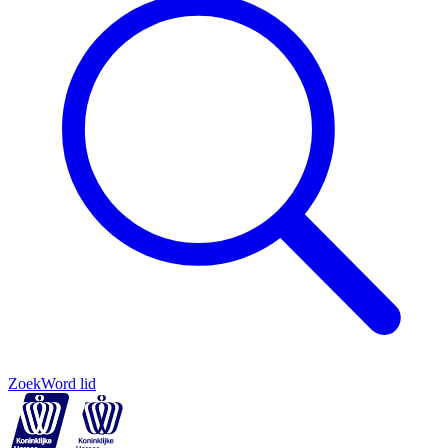
Zoek
Word lid