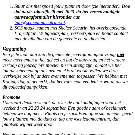
Stuur ons met spoed jouw plannen door (zie hieronder).
Doe
dat a.u.b. uiterlijk 28 mei 2023
via het vereenvoudigde
aanvraagformulier hieronder
aan
info@schiedamcentrum.nl
.
SCS maakt samen met Shelter Security het overkoepelende
Projectplan, Veiligheidsplan, Verkeersplan en houdt contact
met de afdeling van de gemeente en de diensten.
Vergunning
Ben je te laat, dan kan de gemeente je vergunningaanvraag
niet
meer meenemen in het geheel en ligt de aanvraag en het verdere
verloop bij jouzelf. We moeten hierin streng zijn, omdat we het
totaalevenement op ons nemen. Als dit werkt, willen we deze
werkwijze ook bij andere evenementen toepassen. We hebben met
Koningsdag al gemerkt, dat het voor iedereen leuker wordt als we
dit collectief aanpakken.
Promotie
Uiteraard denken we ook na over de aankondigingen voor het
weekend van 22 23 24 september. Een goede naam of beeldmerk
hebben we nog niet… Plaats op je socials en op je site in ieder geval
jouw plannen met de data en tag ons #schiedamcentrum, dan
plaatsen wij het weer door.
Heb je vragen of aanvullingen? Laat het ons weten via