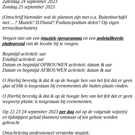
Zaterdag 24 september 2023
Zondag 25 september 2023
(Omschrijf hieronder wat de plannen zijn met o.a. Buitenbar/tafel
met …? Muziek? DJ/band? Podium/podium delen? Op eigen
terras/daarbuiten)
Vergeet niet om een
(muziek-)programma
en een
gedetailleerde
plattegrond
van de locatie bij te voegen.
Begintijd activiteit: uur
Eindtijd activiteit: uur
Datum en begintijd OPBOUWEN activiteit: datum & uur
Datum en begintijd AFBOUWEN activiteit: datum & uur
O Hierbij bevestig ik dat ik op de hoogte ben van het feit dat er geen
glas of blik is toegestaan bij evenementen die buiten plaats vinden.
O Hierbij bevestig ik dat ik op de hoogte ben van het feit dat er geen
wegwerp plastic is toegestaan bij evenementen.
Op 22 23 24 september 2023
per dag
zal op de volgende wijze(n)
en tijdstippen geluid (kunnen) ontstaan of ten gehore worden
gebracht
Omschrijving professioneel versterkte muziek: