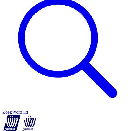
Zoek
Word lid