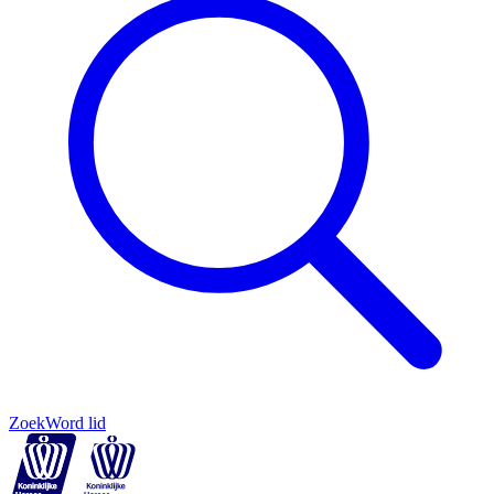
Zoek
Word lid