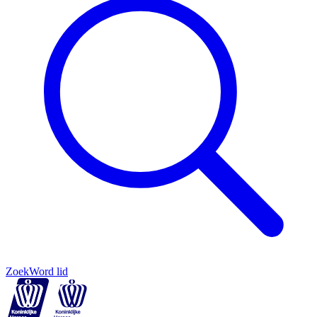
Zoek
Word lid