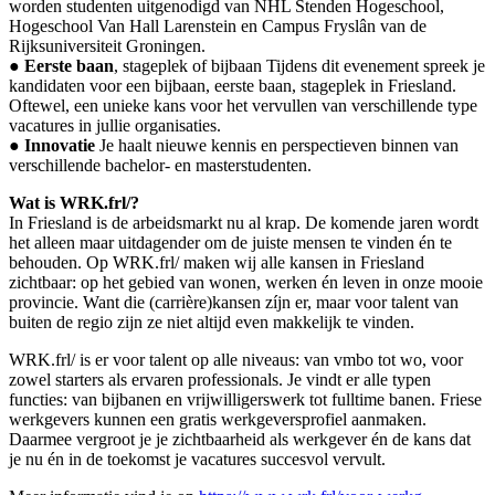
worden studenten uitgenodigd van NHL Stenden Hogeschool,
Hogeschool Van Hall Larenstein en Campus Fryslân van de
Rijksuniversiteit Groningen.
●
Eerste baan
, stageplek of bijbaan Tijdens dit evenement spreek je
kandidaten voor een bijbaan, eerste baan, stageplek in Friesland.
Oftewel, een unieke kans voor het vervullen van verschillende type
vacatures in jullie organisaties.
●
Innovatie
Je haalt nieuwe kennis en perspectieven binnen van
verschillende bachelor- en masterstudenten.
Wat is WRK.frl/?
In Friesland is de arbeidsmarkt nu al krap. De komende jaren wordt
het alleen maar uitdagender om de juiste mensen te vinden én te
behouden. Op WRK.frl/ maken wij alle kansen in Friesland
zichtbaar: op het gebied van wonen, werken én leven in onze mooie
provincie. Want die (carrière)kansen zíjn er, maar voor talent van
buiten de regio zijn ze niet altijd even makkelijk te vinden.
WRK.frl/ is er voor talent op alle niveaus: van vmbo tot wo, voor
zowel starters als ervaren professionals. Je vindt er alle typen
functies: van bijbanen en vrijwilligerswerk tot fulltime banen. Friese
werkgevers kunnen een gratis werkgeversprofiel aanmaken.
Daarmee vergroot je je zichtbaarheid als werkgever én de kans dat
je nu én in de toekomst je vacatures succesvol vervult.