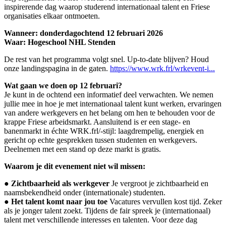
inspirerende dag waarop studerend internationaal talent en Friese
organisaties elkaar ontmoeten.
Wanneer: donderdagochtend 12 februari 2026
Waar: Hogeschool NHL Stenden
De rest van het programma volgt snel. Up-to-date blijven? Houd
onze landingspagina in de gaten.
https://www.wrk.frl/wrkevent-i...
Wat gaan we doen op 12 februari?
Je kunt in de ochtend een informatief deel verwachten. We nemen
jullie mee in hoe je met internationaal talent kunt werken, ervaringen
van andere werkgevers en het belang om hen te behouden voor de
krappe Friese arbeidsmarkt. Aansluitend is er een stage- en
banenmarkt in échte WRK.frl/-stijl: laagdrempelig, energiek en
gericht op echte gesprekken tussen studenten en werkgevers.
Deelnemen met een stand op deze markt is gratis.
Waarom je dit evenement niet wil missen:
●
Zichtbaarheid als werkgever
Je vergroot je zichtbaarheid en
naamsbekendheid onder (internationale) studenten.
●
Het talent komt naar jou toe
Vacatures vervullen kost tijd. Zeker
als je jonger talent zoekt. Tijdens de fair spreek je (internationaal)
talent met verschillende interesses en talenten. Voor deze dag