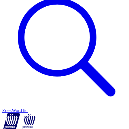
Zoek
Word lid