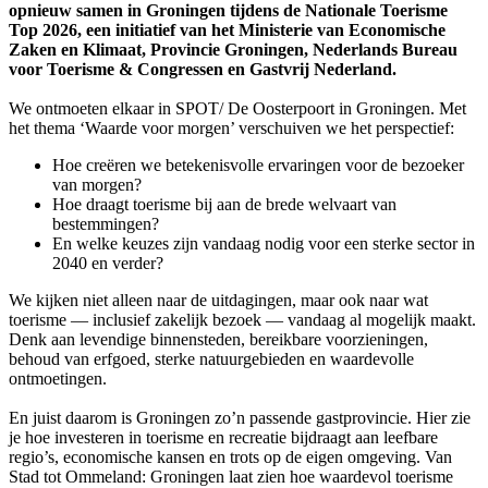
opnieuw samen in Groningen tijdens de Nationale Toerisme
Top 2026, een initiatief van het Ministerie van Economische
Zaken en Klimaat, Provincie Groningen, Nederlands Bureau
voor Toerisme & Congressen en Gastvrij Nederland.
We ontmoeten elkaar in SPOT/ De Oosterpoort in Groningen. Met
het thema ‘Waarde voor morgen’ verschuiven we het perspectief:
Hoe creëren we betekenisvolle ervaringen voor de bezoeker
van morgen?
Hoe draagt toerisme bij aan de brede welvaart van
bestemmingen?
En welke keuzes zijn vandaag nodig voor een sterke sector in
2040 en verder?
We kijken niet alleen naar de uitdagingen, maar ook naar wat
toerisme — inclusief zakelijk bezoek — vandaag al mogelijk maakt.
Denk aan levendige binnensteden, bereikbare voorzieningen,
behoud van erfgoed, sterke natuurgebieden en waardevolle
ontmoetingen.
En juist daarom is Groningen zo’n passende gastprovincie. Hier zie
je hoe investeren in toerisme en recreatie bijdraagt aan leefbare
regio’s, economische kansen en trots op de eigen omgeving. Van
Stad tot Ommeland: Groningen laat zien hoe waardevol toerisme