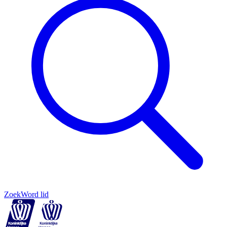
Zoek
Word lid