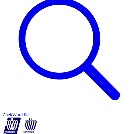
Zoek
Word lid