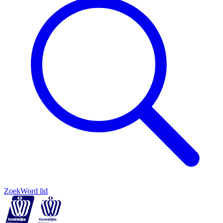
Zoek
Word lid