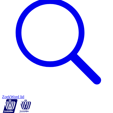
Zoek
Word lid