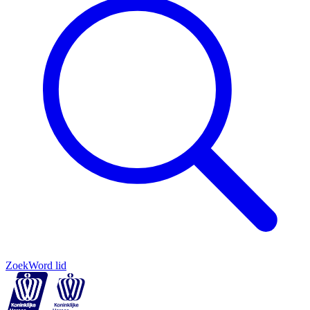
Zoek
Word lid