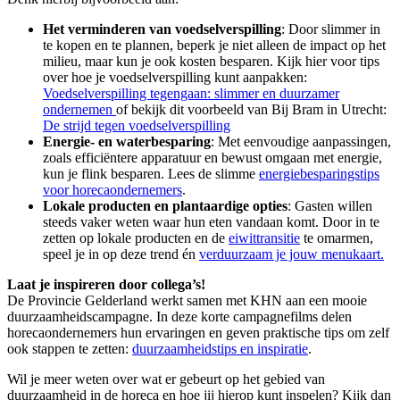
Het verminderen van voedselverspilling
: Door slimmer in
te kopen en te plannen, beperk je niet alleen de impact op het
milieu, maar kun je ook kosten besparen. Kijk hier voor tips
over hoe je voedselverspilling kunt aanpakken:
Voedselverspilling tegengaan: slimmer en duurzamer
ondernemen
of bekijk dit voorbeeld van Bij Bram in Utrecht:
De strijd tegen voedselverspilling
Energie- en waterbesparing
: Met eenvoudige aanpassingen,
zoals efficiëntere apparatuur en bewust omgaan met energie,
kun je flink besparen. Lees de slimme
energiebesparingstips
voor horecaondernemers
.
Lokale producten en plantaardige opties
: Gasten willen
steeds vaker weten waar hun eten vandaan komt. Door in te
zetten op lokale producten en de
eiwittransitie
te omarmen,
speel je in op deze trend én
verduurzaam je jouw menukaart.
Laat je inspireren door collega’s!
De Provincie Gelderland werkt samen met KHN aan een mooie
duurzaamheidscampagne. In deze korte campagnefilms delen
horecaondernemers hun ervaringen en geven praktische tips om zelf
ook stappen te zetten:
duurzaamheidstips en inspiratie
.
Wil je meer weten over wat er gebeurt op het gebied van
duurzaamheid in de horeca en hoe jij hierop kunt inspelen? Kijk dan