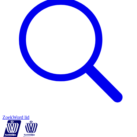
Zoek
Word lid