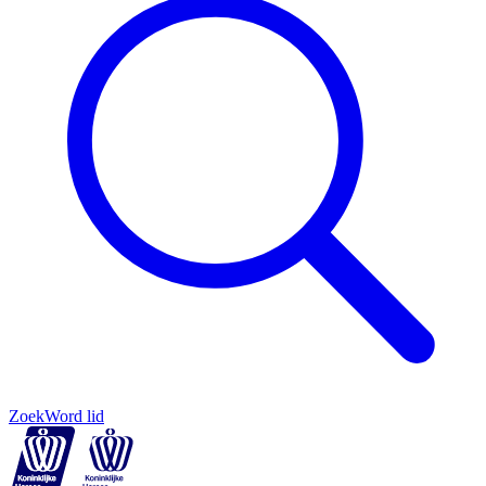
Zoek
Word lid