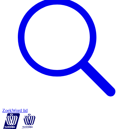
Zoek
Word lid