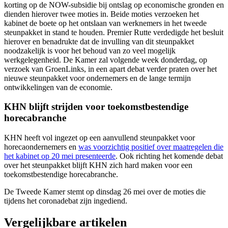
korting op de NOW-subsidie bij ontslag op economische gronden en
dienden hierover twee moties in. Beide moties verzoeken het
kabinet de boete op het ontslaan van werknemers in het tweede
steunpakket in stand te houden. Premier Rutte verdedigde het besluit
hierover en benadrukte dat de invulling van dit steunpakket
noodzakelijk is voor het behoud van zo veel mogelijk
werkgelegenheid. De Kamer zal volgende week donderdag, op
verzoek van GroenLinks, in een apart debat verder praten over het
nieuwe steunpakket voor ondernemers en de lange termijn
ontwikkelingen van de economie.
KHN blijft strijden voor toekomstbestendige
horecabranche
KHN heeft vol ingezet op een aanvullend steunpakket voor
horecaondernemers en
was voorzichtig positief over maatregelen die
het kabinet op 20 mei presenteerde
. Ook richting het komende debat
over het steunpakket blijft KHN zich hard maken voor een
toekomstbestendige horecabranche.
De Tweede Kamer stemt op dinsdag 26 mei over de moties die
tijdens het coronadebat zijn ingediend.
Vergelijkbare artikelen