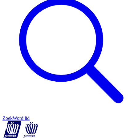
Zoek
Word lid