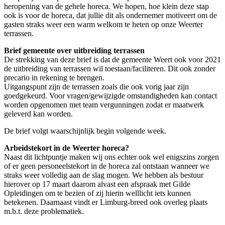
heropening van de gehele horeca. We hopen, hoe klein deze stap
ook is voor de horeca, dat jullie dit als ondernemer motiveert om de
gasten straks weer een warm welkom te heten op onze Weerter
terrassen.
Brief gemeente over uitbreiding terrassen
De strekking van deze brief is dat de gemeente Weert ook voor 2021
de uitbreiding van terrassen wil toestaan/faciliteren. Dit ook zonder
precario in rekening te brengen.
Uitgangspunt zijn de terrassen zoals die ook vorig jaar zijn
goedgekeurd. Voor vragen/gewijzigde omstandigheden kan contact
worden opgenomen met team vergunningen zodat er maatwerk
geleverd kan worden.
De brief volgt waarschijnlijk begin volgende week.
Arbeidstekort in de Weerter horeca?
Naast dit lichtpuntje maken wij ons echter ook wel enigszins zorgen
of er geen personeelstekort in de horeca zal ontstaan wanneer we
straks weer volledig aan de slag mogen. We hebben als bestuur
hierover op 17 maart daarom alvast een afspraak met Gilde
Opleidingen om te bezien of zij hierin welllicht iets kunnen
betekenen. Daarnaast vindt er Limburg-breed ook overleg plaats
m.b.t. deze problematiek.