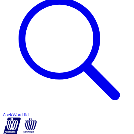
Zoek
Word lid