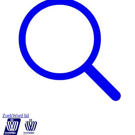
Zoek
Word lid