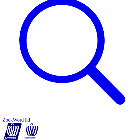
Zoek
Word lid