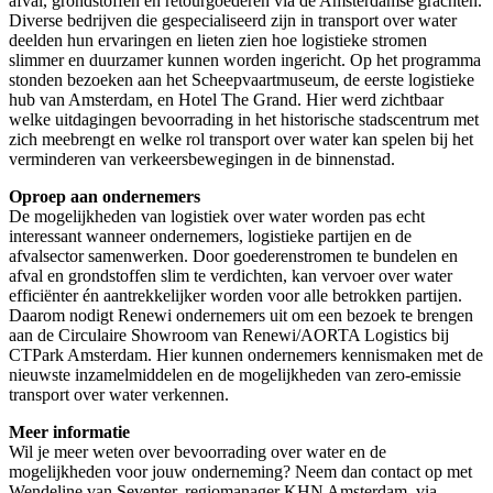
afval, grondstoffen en retourgoederen via de Amsterdamse grachten.
Diverse bedrijven die gespecialiseerd zijn in transport over water
deelden hun ervaringen en lieten zien hoe logistieke stromen
slimmer en duurzamer kunnen worden ingericht. Op het programma
stonden bezoeken aan het Scheepvaartmuseum, de eerste logistieke
hub van Amsterdam, en Hotel The Grand. Hier werd zichtbaar
welke uitdagingen bevoorrading in het historische stadscentrum met
zich meebrengt en welke rol transport over water kan spelen bij het
verminderen van verkeersbewegingen in de binnenstad.
Oproep aan ondernemers
De mogelijkheden van logistiek over water worden pas echt
interessant wanneer ondernemers, logistieke partijen en de
afvalsector samenwerken. Door goederenstromen te bundelen en
afval en grondstoffen slim te verdichten, kan vervoer over water
efficiënter én aantrekkelijker worden voor alle betrokken partijen.
Daarom nodigt Renewi ondernemers uit om een bezoek te brengen
aan de Circulaire Showroom van Renewi/AORTA Logistics bij
CTPark Amsterdam. Hier kunnen ondernemers kennismaken met de
nieuwste inzamelmiddelen en de mogelijkheden van zero-emissie
transport over water verkennen.
Meer informatie
Wil je meer weten over bevoorrading over water en de
mogelijkheden voor jouw onderneming? Neem dan contact op met
Wendeline van Seventer, regiomanager KHN Amsterdam, via