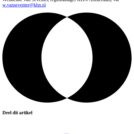
w.vanseventer@khn.nl
Deel dit artikel