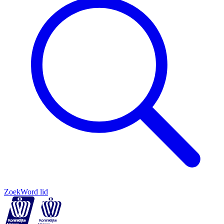
Zoek
Word lid