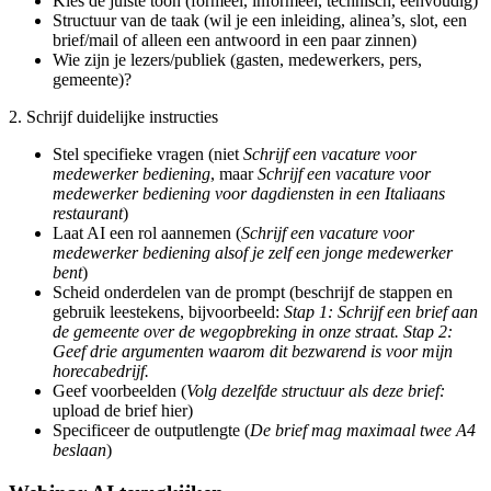
Kies de juiste toon (formeel, informeel, technisch, eenvoudig)
Structuur van de taak (wil je een inleiding, alinea’s, slot, een
brief/mail of alleen een antwoord in een paar zinnen)
Wie zijn je lezers/publiek (gasten, medewerkers, pers,
gemeente)?
2. Schrijf duidelijke instructies
Stel specifieke vragen (niet
Schrijf een vacature voor
medewerker bediening
, maar
Schrijf een vacature voor
medewerker bediening voor dagdiensten in een Italiaans
restaurant
)
Laat AI een rol aannemen (
Schrijf een vacature voor
medewerker bediening alsof je zelf een jonge medewerker
bent
)
Scheid onderdelen van de prompt (beschrijf de stappen en
gebruik leestekens, bijvoorbeeld:
Stap 1: Schrijf een brief aan
de gemeente over de wegopbreking in onze straat. Stap 2:
Geef drie argumenten waarom dit bezwarend is voor mijn
horecabedrijf.
Geef voorbeelden (
Volg dezelfde structuur als deze brief:
upload de brief hier)
Specificeer de outputlengte (
De brief mag maximaal twee A4
beslaan
)