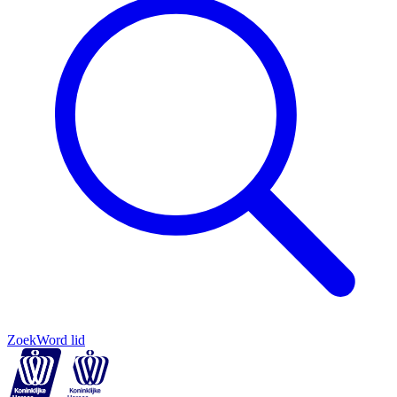
Zoek
Word lid