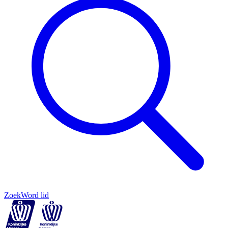
Zoek
Word lid