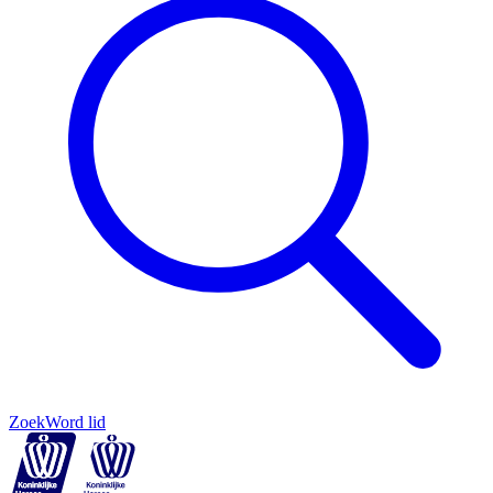
Zoek
Word lid