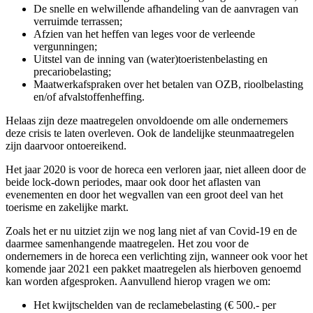
De snelle en welwillende afhandeling van de aanvragen van
verruimde terrassen;
Afzien van het heffen van leges voor de verleende
vergunningen;
Uitstel van de inning van (water)toeristenbelasting en
precariobelasting;
Maatwerkafspraken over het betalen van OZB, rioolbelasting
en/of afvalstoffenheffing.
Helaas zijn deze maatregelen onvoldoende om alle ondernemers
deze crisis te laten overleven. Ook de landelijke steunmaatregelen
zijn daarvoor ontoereikend.
Het jaar 2020 is voor de horeca een verloren jaar, niet alleen door de
beide lock-down periodes, maar ook door het aflasten van
evenementen en door het wegvallen van een groot deel van het
toerisme en zakelijke markt.
Zoals het er nu uitziet zijn we nog lang niet af van Covid-19 en de
daarmee samenhangende maatregelen. Het zou voor de
ondernemers in de horeca een verlichting zijn, wanneer ook voor het
komende jaar 2021 een pakket maatregelen als hierboven genoemd
kan worden afgesproken. Aanvullend hierop vragen we om:
Het kwijtschelden van de reclamebelasting (€ 500.- per